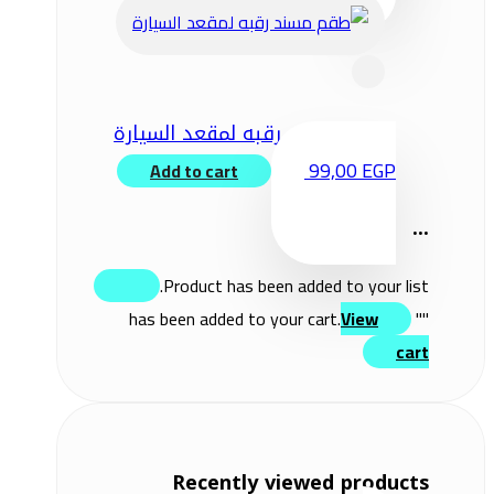
طقم مسند رقبه لمقعد السيارة
99,00
EGP
Add to cart
...
Product has been added to your list.
View
" has been added to your cart.
"
cart
Recently viewed products