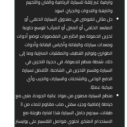
وارضية غير زلقة للسيارة الرياضية والفان والتخييم
والنزهة والادوات والجراج، اسود
حل مثالي للفوضى في صندوق السيارة الخلفي أو
المقعد الخلفي أو المنزل أو المرآب! تتوسع حاوية
تخزين الحمولة مع الكثير من المقصورات لوضع أدوات
ومعدات سيارتك والبقالة وأكياس البقالة وأدوات
الطوارئ ولوازم التنظيف والمقتنيات المنزلية وما إلى
ذلك. شنطة منظم للحمولة، في حجرة التخزين في
السيارة وقسم التخزين في الشاحنة. الأفضل لسيارة
الدفع الرباعي والشاحنات والسيارات والجيب وأي
مركبة عمليًا.
منظم السيارة مصنوع من مواد عالية الجودة. متين مع
خياطة إضافية وجزء سفلي صلب مقاوم للماء من 3
طبقات، سيدوم حامل السيارة هذا لفترة طويلة مع
الاستخدام المتكرر. تحتوي فواصل التقسيم على بوليستر