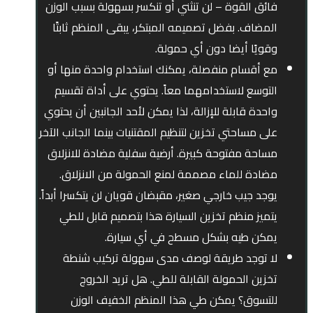
فائق القوة – لن تنثني أو تنكسر بسهولة بسبب الوزن
المضاف. بفضل تصميمه المبتكر، يبقى المنظم ثابتًا
وقويًا أيضا دون أي حمولة.
مع أقسام منفصلة، يمكنك استخدام واحدة منها أو
التوسع لاستخدامهما معاً. يحتوي على أداة تقسيم
واحدة قابلة للإزالة، لذا يمكن لأحد الجانبين أن يحتوي
على مساحتي تخزين لتنظيم المقتنيات بينما الجانب الآخر
مساحة مفتوحة كبيرة. أرضية سفلية مضادة للانزلاق
مضادة للماء مصممة لمنع الحمولة من الانزلاق.
يوجد جيب خارجي صغير، مقبضان قويان لن يتكسرا أبداً.
يتميز منظم تخزين السيارة هذا بتصميم قابل للطي
يمكن طيه بشكل مسطح في أي سيارة.
لا توجد طريقة لوصف مدى سهولة تركيب شنطة
تخزين الحمولة القابلة للطي. هل تريد الخروج
للتسوق؟ يمكن طي هذا المنظم الخفيف الوزن