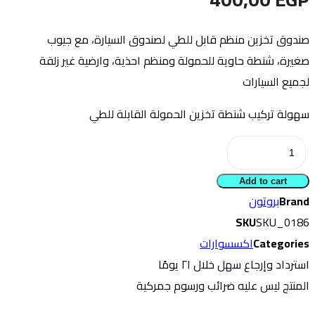
صندوق تخزين منظم قابل للطي لصندوق السيارة، مع جيوب
صغيرة، شنطة حاوية للحمولة ومنظم احذية، وارضية غير زلقة
لجميع السيارات
سهولة تركيب شنطة تخزين الحمولة القابلة للطي
منظم
شنطة
Add to cart
سيارة
Brand
بروتون
ماركة
SKU
SKU_0186
بروتون
Categories
اكسسوارات
quantity
استرداد وإرجاع سهل خلال ۲۱ يومًا
المنتج ليس عليه ضرائب ورسوم جمركية