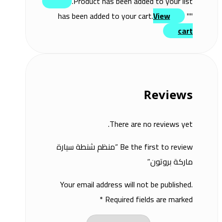
Product has been added to your list.
View
" has been added to your cart.
"
cart
Reviews
There are no reviews yet.
Be the first to review “منظم شنطة سيارة
ماركة بروتون”
Your email address will not be published.
*
Required fields are marked