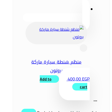
منظم شنطة سيارة ماركة
بروتون
400,00
EGP
Add to
cart
...