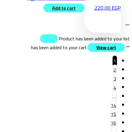
220,00
EGP
Add to cart
...
Product has been added to your list.
View cart
" has been added to your cart.
"
1
2
3
4
…
14
15
16
←