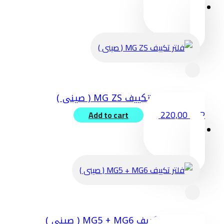
فلتر تكييف MG ZS ( صينى )
220,00
EGP
Add to cart
فلتر تكييف MG5 + MG6 ( صينى )