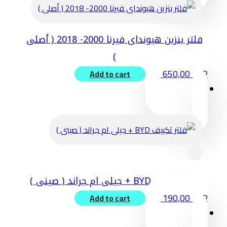
فلتر بنزين هيونداى فيرنا 2000- 2018 ( أصلى
)
650,00
EGP
Add to cart
فلتر تكييف BYD + جيلى ام جراند ( صينى )
190,00
EGP
Add to cart