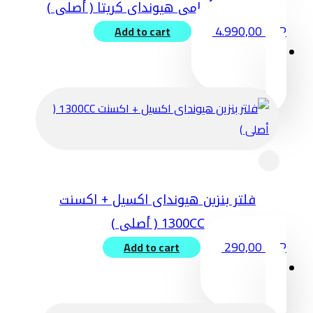
تيل فرامل أمامى هيونداى كريتا ( أصلى )
4.990,00
EGP
Add to cart
فلتر بنزين هيونداى اكسيل + اكسنت
1300CC ( أصلى )
290,00
EGP
Add to cart