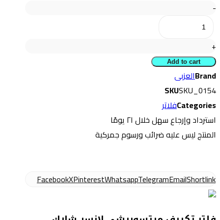
فلتر
-
تكييف
ميتسوبيشى
+
لانسر
Add to cart
شارك
Brand
العزبى
2008
SKU
SKU_0154
(
Categories
فلاتر
صينى
استرداد وإرجاع سهل خلال ۲۱ يومًا
)
المنتج ليس عليه ضرائب ورسوم جمركية
quantity
Facebook
X
Pinterest
Whatsapp
Telegram
Email
Shortlink
فلتر تكييف ميتسوبيشى لانسر شارك