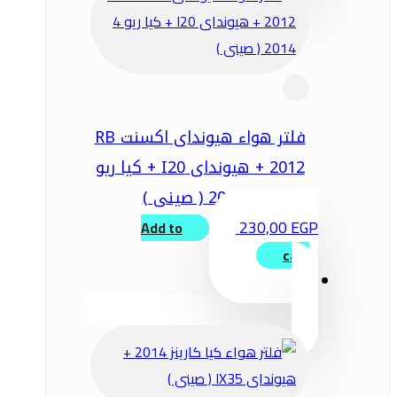
فلتر هواء هيونداى اكسنت RB
2012 + هيونداى I20 + كيا ريو
4 2014 ( صينى )
230,00
EGP
Add to
cart