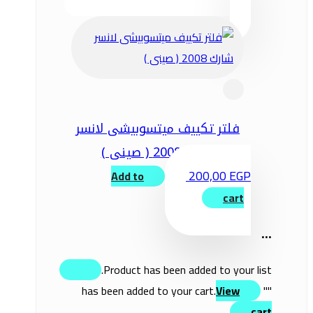
فلتر تكييف ميتسوبيشى لانسر
شارك 2008 ( صينى )
200,00
EGP
Add to
cart
...
Product has been added to your list.
View
" has been added to your cart.
"
cart