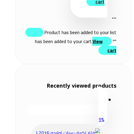
cart
...
Product has been added to your list.
View
" has been added to your cart.
"
cart
Recently viewed products
9%