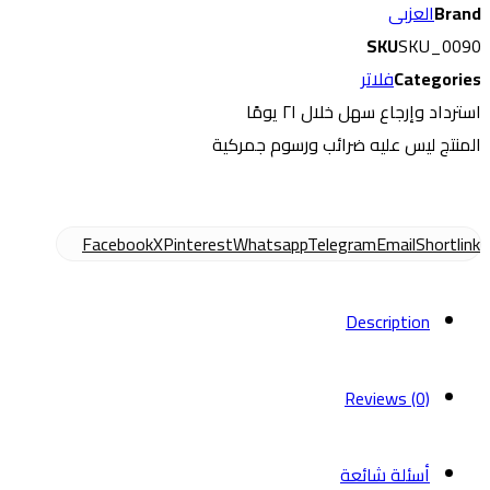
Brand
العزبى
توليدو
210,00 EGP.
230,00 EGP.
SKU
SKU_0090
2016
Categories
فلاتر
(
استرداد وإرجاع سهل خلال ۲۱ يومًا
صينى
المنتج ليس عليه ضرائب ورسوم جمركية
)
quantity
Facebook
X
Pinterest
Whatsapp
Telegram
Email
Shortlink
Description
Reviews (0)
أسئلة شائعة