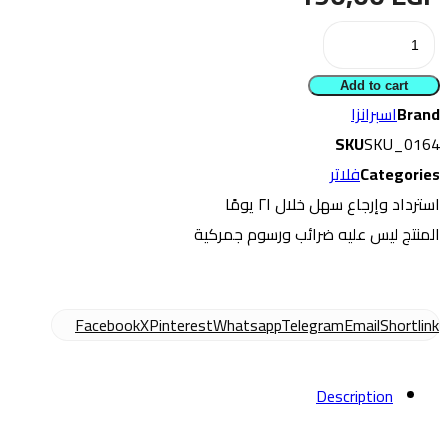
فلتر
تكييف
Add to cart
اسبرانزا
Brand
اسبرانزا
A516
SKU
SKU_0164
2007
Categories
فلاتر
-
استرداد وإرجاع سهل خلال ۲۱ يومًا
2013
المنتج ليس عليه ضرائب ورسوم جمركية
(صينى
)
quantity
Facebook
X
Pinterest
Whatsapp
Telegram
Email
Shortlink
Description