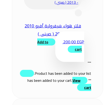
فلتر هواء شيفرولية أفيو 2010
– 2013 ( صينى )
200,00
EGP
Add to
cart
...
Product has been added to your list.
View
" has been added to your cart.
"
cart