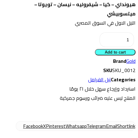
هيونداي – كيا – شيفروليه – نيسان – تويوتا –
ميتسوبيشي
التيل الاول في السوق المصري
تيل
فرامل
Add to cart
أمامى
Brand
Gold
كيا
SKU
SKU_0012
بيكانتو
Categories
تيل الفرامل
-
استرداد وإرجاع سهل خلال ۲۱ يومًا
هيونداى
المنتج ليس عليه ضرائب ورسوم جمركية
i10
quantity
Facebook
X
Pinterest
Whatsapp
Telegram
Email
Shortlink