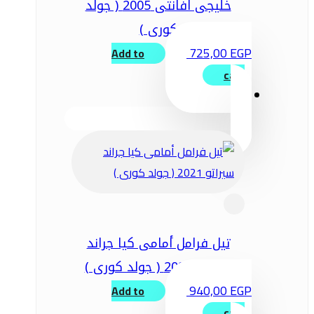
خليجى افانتى 2005 ( جولد
كورى )
725,00
EGP
Add to
cart
تيل فرامل أمامى كيا جراند
سيراتو 2021 ( جولد كورى )
940,00
EGP
Add to
cart