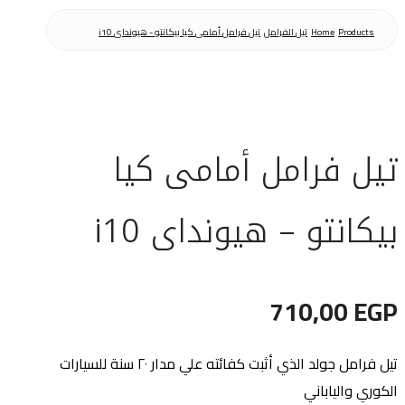
Products
Home
تيل الفرامل
تيل فرامل أمامى كيا بيكانتو - هيونداى i10
تيل فرامل أمامى كيا
بيكانتو – هيونداى i10
710,00
EGP
تيل فرامل جولد الذي أثبت كفائته علي مدار ٢٠ سنة للسيارات
الكوري والياباني