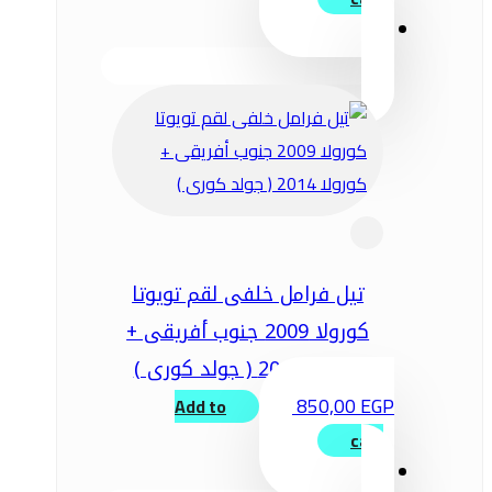
تيل فرامل خلفى لقم تويوتا
كورولا 2009 جنوب أفريقى +
كورولا 2014 ( جولد كورى )
850,00
EGP
Add to
cart