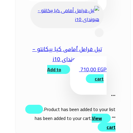
تيل فرامل أمامى كيا بيكانتو –
هيونداى i10
710,00
EGP
Add to
cart
...
Product has been added to your list.
View
" has been added to your cart.
"
cart