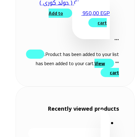
CN7 2021 ( جولد كورى )
950,00
EGP
Add to
cart
...
Product has been added to your list.
View
" has been added to your cart.
"
cart
Recently viewed products