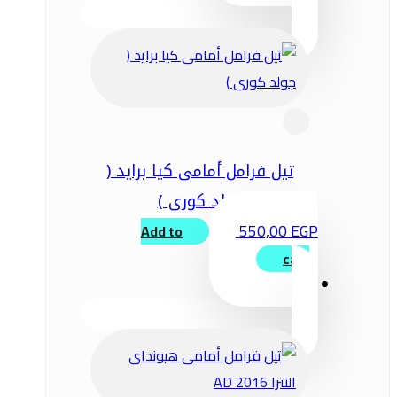
تيل فرامل أمامى كيا برايد (
جولد كورى )
550,00
EGP
Add to
cart